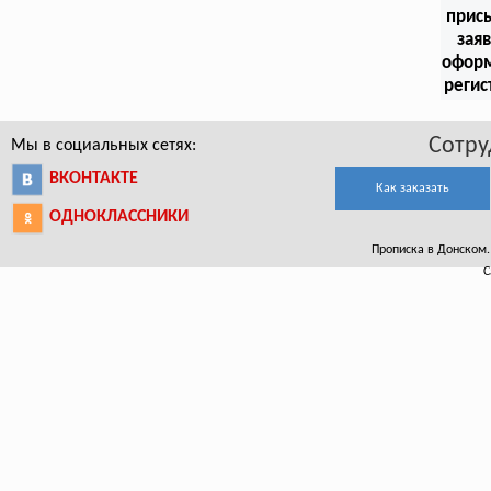
прис
заяв
офор
регис
Сотру
Мы в социальных сетях:
ВКОНТАКТЕ
Как заказать
ОДНОКЛАССНИКИ
Прописка в Донском. 
С