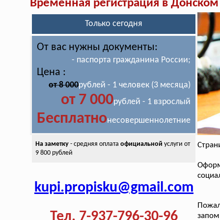
Временная регистрация в Донском
Только сегодня
От вас нужны документы:
- паспорта гражданина России;
Цена :
от 8 000
рублей - 1 человек (3 месяца)
от 7 000
рублей - 1 взрослый
Бесплатно
несовершеннолетние
На заметку
- средняя оплата
официальной
услуги от
Стран
9 800 рублей
Офор
социа
kupi.propisku@gmail.com
Пожал
Тел. 7-937-796-30-96
запо