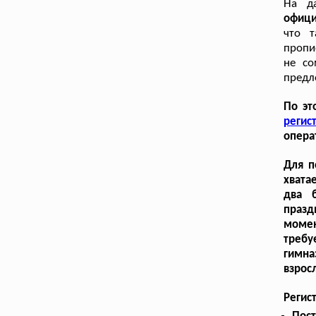
На д
офиц
что т
пропи
не со
предл
По эт
регис
опера
Для п
хвата
два 
празд
момен
требу
гимна
взрос
Регис