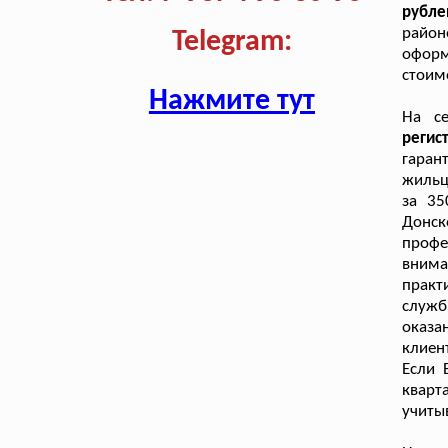
рубле
район
Telegram:
офор
стоим
Нажмите тут
На се
реги
гаран
жильц
за 35
Донск
проф
вним
прак
служб
оказа
клиен
Если 
кварт
учиты