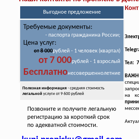
Конт
Выгодное предложение
Требуемые документы:
- паспорта гражданина России;
Элект
Цена услуг:
Teleg
от 8 000
рублей - 1 человек (квартал)
от 7 000
рублей - 1 взрослый
Тел: 
Бесплатно
несовершеннолетние
ВАЖН
специ
Полезная информация
- средняя стоимость
запро
легальной
услуги от 9 600 рублей
на к
прин
мессе
Позвоните и получите легальную
регистрацию за короткий срок
Актуа
по адекватной стоимости.