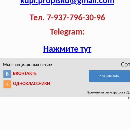
kupi.propisku@gmail.com
Тел. 7-937-796-30-96
Telegram:
Нажмите тут
Со
Мы в социальных сетях:
ВКОНТАКТЕ
Как заказать
ОДНОКЛАССНИКИ
Временная регистрация в Дон
С